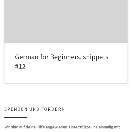
Today we take a look at some questions and the complements
they ask for: Wer? – Who? – asks for […]
German for Beginners, snippets
#12
SPENDEN UND FÖRDERN
Wir sind auf deine Hilfe angewiesen. Unterstütze uns einmalig mit