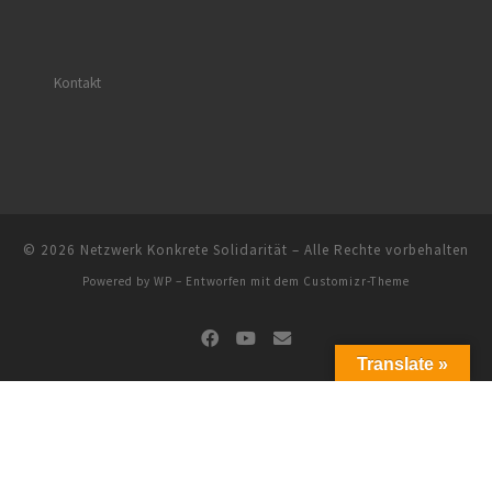
Kontakt
© 2026
Netzwerk Konkrete Solidarität
– Alle Rechte vorbehalten
Powered by
WP
– Entworfen mit dem
Customizr-Theme
Translate »