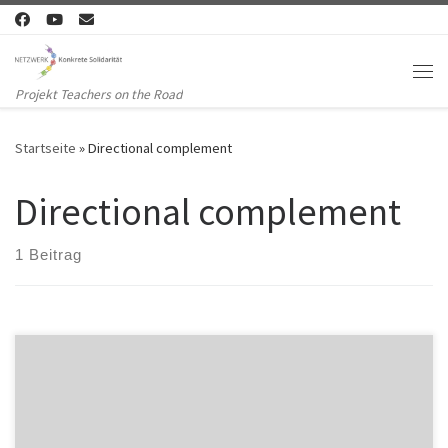
Zum Inhalt springen
Me
Projekt Teachers on the Road
Startseite
»
Directional complement
Directional complement
1 Beitrag