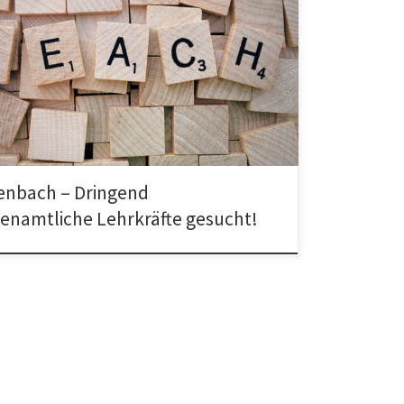
ch – Wir suchen dringend weitere ehrenamtliche
te, um zahlreiche neue Interessenten unterrichten zu
Kontakt: teachers-kaiserlei@nksnet.org teachers-
seum@nksnet.org Vielen Dank!
enbach – Dringend
enamtliche Lehrkräfte gesucht!