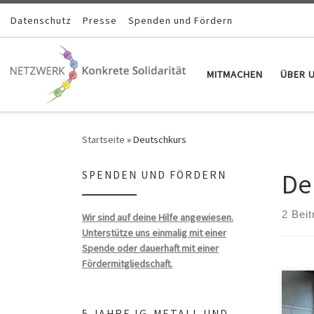
Zum Inhalt springen
Datenschutz
Presse
Spenden und Fördern
MITMACHEN
ÜBER 
Startseite
»
Deutschkurs
De
SPENDEN UND FÖRDERN
2 Beit
Wir sind auf deine Hilfe angewiesen.
Unterstütze uns einmalig mit einer
Spende oder dauerhaft mit einer
Fördermitgliedschaft.
5 JAHRE IG-METALL UND