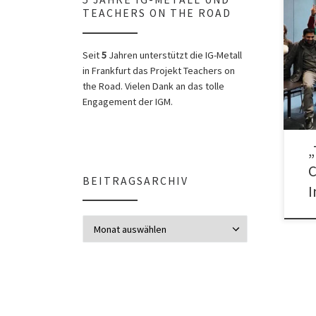
TEACHERS ON THE ROAD
Teac
Inte
Seit
5
Jahren unterstützt die IG-Metall
Gefl
in Frankfurt das Projekt Teachers on
the Road. Vielen Dank an das tolle
Engagement der IGM.
„
C
BEITRAGSARCHIV
I
Beitragsarchiv