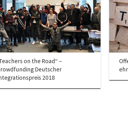
Offenba
hers on the Road Frankfurter Kandidat für den Deutschen
Lehrkräf
grationspreis 2018 Kostenloser Deutsch-Unterricht für
können. 
üchtete und Migrantinnen und Migranten – […]
ledermu
Teachers on the Road“ –
Off
rowdfunding Deutscher
ehr
ntegrationspreis 2018