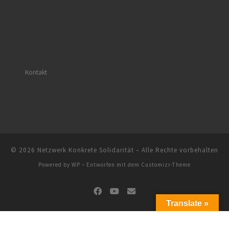
Kontakt
© 2026
Netzwerk Konkrete Solidarität
– Alle Rechte vorbehalten
Powered by
WP
– Entworfen mit dem
Customizr-Theme
Translate »