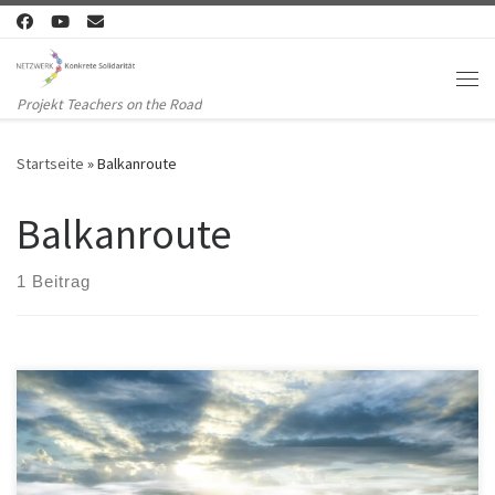
Zum Inhalt springen
Me
Projekt Teachers on the Road
Startseite
»
Balkanroute
Balkanroute
1 Beitrag
FÜR EINE SOLIDARISCHE FLÜCHTLINGSPOLITIK! FÜR DAS