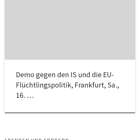
„Wir ersticken“ – Aufruf der Refugees for Change Es ist an der Zeit
die Stimme zu erheben – gegen das […]
Demo gegen den IS und die EU-
Flüchtlingspolitik, Frankfurt, Sa.,
16. …