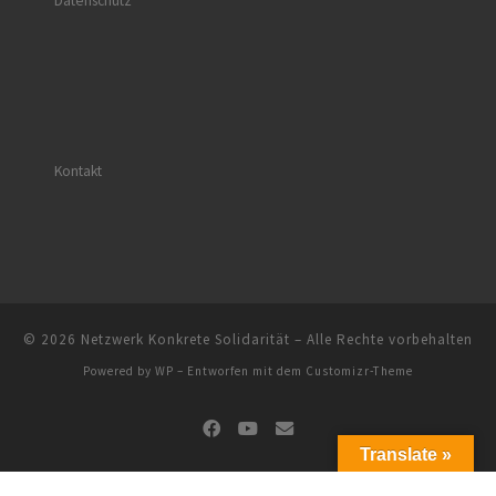
Datenschutz
Kontakt
© 2026
Netzwerk Konkrete Solidarität
– Alle Rechte vorbehalten
Powered by
WP
– Entworfen mit dem
Customizr-Theme
Translate »