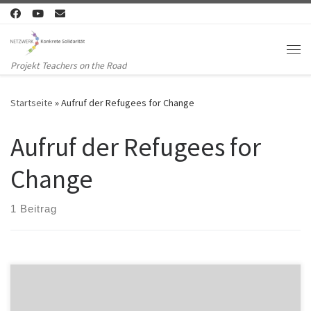
Zum Inhalt springen
Me
Projekt Teachers on the Road
Startseite
»
Aufruf der Refugees for Change
Aufruf der Refugees for
Change
1 Beitrag