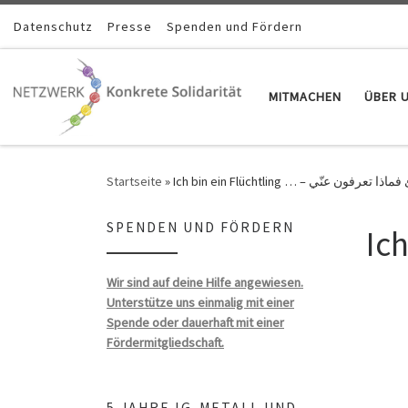
Zum Inhalt springen
Datenschutz
Presse
Spenden und Fördern
MITMACHEN
ÜBER 
Startseite
»
Ich bin ein Flüchtling … – تعرفون عنّي
SPENDEN UND FÖRDERN
Wir sind auf deine Hilfe angewiesen.
Unterstütze uns einmalig mit einer
Spende oder dauerhaft mit einer
Fördermitgliedschaft.
5 JAHRE IG-METALL UND