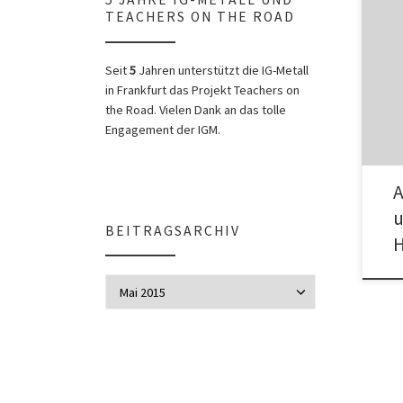
TEACHERS ON THE ROAD
Aufr
migr
Seit
5
Jahren unterstützt die IG-Metall
Gege
in Frankfurt das Projekt Teachers on
the Road. Vielen Dank an das tolle
Engagement der IGM.
A
u
BEITRAGSARCHIV
Beitragsarchiv