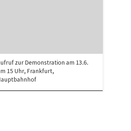
uf des Project Shelter – Für ein selbstverwaltetes
antisches Zentrum! – Für ein solidarisches Miteinander! –
n Rassismus und Ausgrenzung! […]
ufruf zur Demonstration am 13.6.
m 15 Uhr, Frankfurt,
Hauptbahnhof