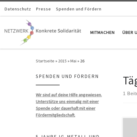
Zum Inhalt springen
Datenschutz
Presse
Spenden und Fördern
MITMACHEN
ÜBER 
Startseite
»
2015
»
Mai
»
26
Tä
SPENDEN UND FÖRDERN
1 Beit
Wir sind auf deine Hilfe angewiesen.
Unterstütze uns einmalig mit einer
Spende oder dauerhaft mit einer
Fördermitgliedschaft.
5 JAHRE IG-METALL UND